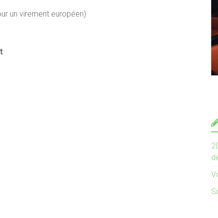
pour un virement européen)
t
2
de
V
S