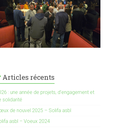
Articles récents
026 : une année de projets, d’engagement et
 solidarité
œux de nouvel 2025 – Solifa asbl
olifa asbl – Voeux 2024