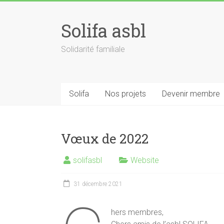
Skip
to
Solifa asbl
content
Solidarité familiale
Solifa
Nos projets
Devenir membre
Vœux de 2022
solifasbl
Website
31 décembre 2021
hers membres,