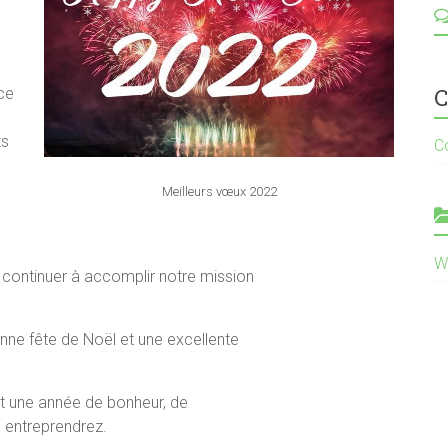
C
ce
ts
C
Meilleurs vœux 2022
W
 continuer à accomplir notre mission
onne fête de Noël et une excellente
it une année de bonheur, de
 entreprendrez.