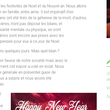
les festivités de Noël et du Nouvel an. Nous allons
en famille, entre amis. Il est impératif d’en
ains ont été tirés de la géhenne de la mort, d’autres,
ères, n’ont pas déposé les bilans, et
santé mentale ou physique, se sont
mbres sont encore aux prises avec les
 pensée pour eux à ce jour de Noël.
ns quelques jours. Mais quel bilan ?
 en faveur de notre société mais avec le
ment cet espoir a volé en éclat. Nous
e générale en présentiel guise de
2
ous a surpris et nous avons été
de
as.
V
l
S
se