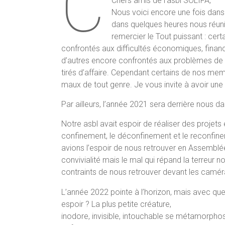
C
Chers amis de l’asbl SOLIFA,
Nous voici encore une fois dans 
dans quelques heures nous réunir 
remercier le Tout puissant : cert
confrontés aux difficultés économiques, financi
d’autres encore confrontés aux problèmes de 
tirés d’affaire. Cependant certains de nos me
maux de tout genre. Je vous invite à avoir une
Par ailleurs, l’année 2021 sera derrière nous da
Notre asbl avait espoir de réaliser des projets
confinement, le déconfinement et le reconfine
avions l’espoir de nous retrouver en Assemblé
convivialité mais le mal qui répand la terreur n
contraints de nous retrouver devant les camér
L’année 2022 pointe à l’horizon, mais avec que
espoir ? La plus petite créature,
inodore, invisible, intouchable se métamorpho